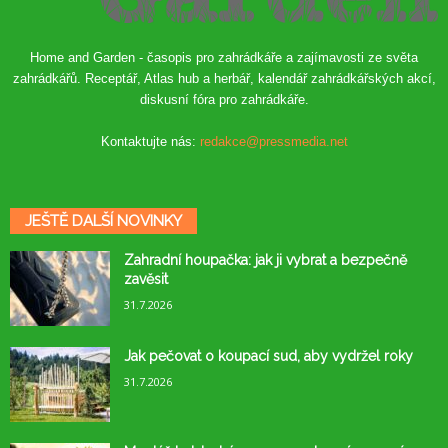
Home and Garden - časopis pro zahrádkáře a zajímavosti ze světa
zahrádkářů. Receptář, Atlas hub a herbář, kalendář zahrádkářských akcí,
diskusní fóra pro zahrádkáře.
Kontaktujte nás:
redakce@pressmedia.net
JEŠTĚ DALŠÍ NOVINKY
Zahradní houpačka: jak ji vybrat a bezpečně
zavěsit
31.7.2026
Jak pečovat o koupací sud, aby vydržel roky
31.7.2026