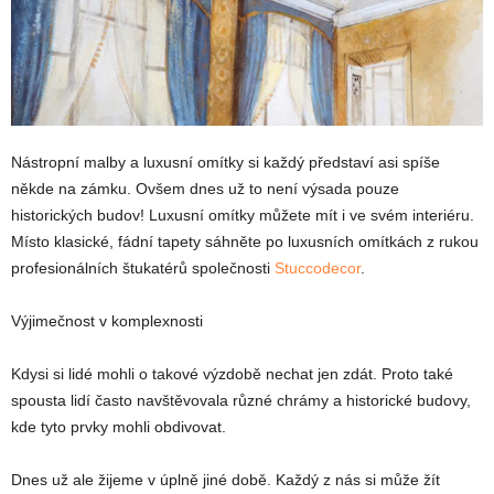
Nástropní malby a luxusní omítky si každý představí asi spíše
někde na zámku. Ovšem dnes už to není výsada pouze
historických budov! Luxusní omítky můžete mít i ve svém interiéru.
Místo klasické, fádní tapety sáhněte po luxusních omítkách z rukou
profesionálních štukatérů společnosti
Stuccodecor
.
Výjimečnost v komplexnosti
Kdysi si lidé mohli o takové výzdobě nechat jen zdát. Proto také
spousta lidí často navštěvovala různé chrámy a historické budovy,
kde tyto prvky mohli obdivovat.
Dnes už ale žijeme v úplně jiné době. Každý z nás si může žít