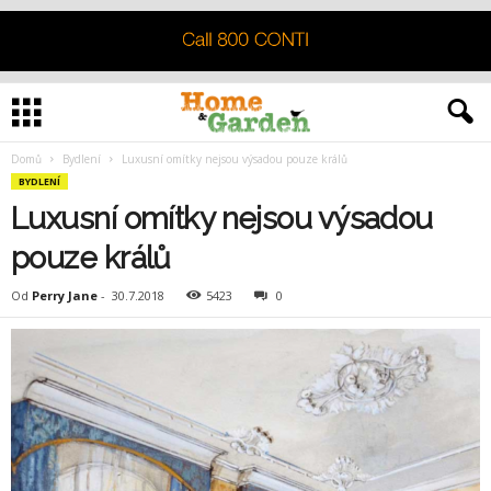
Domů
Bydlení
Luxusní omítky nejsou výsadou pouze králů
BYDLENÍ
Luxusní omítky nejsou výsadou
pouze králů
Od
Perry Jane
-
30.7.2018
5423
0