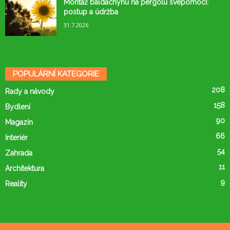
Montáž baldachýnu na pergolu svépomocí:
postup a údržba
31.7.2026
POPULÁRNÍ KATEGORIE
208
Rady a návody
158
Bydlení
90
Magazín
66
Interiér
54
Zahrada
11
Architektura
9
Reality