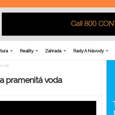
tura
Reality
Zahrada
Rady A Návody
itá voda
a pramenitá voda