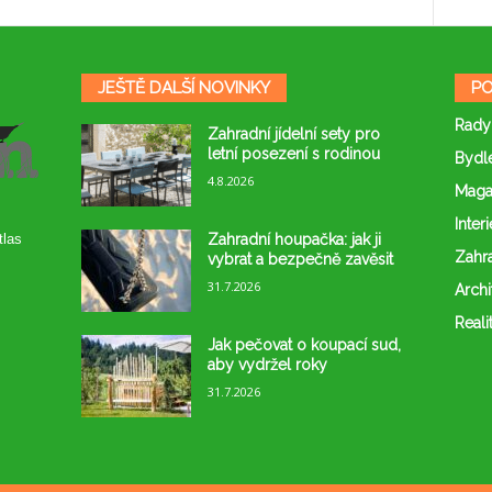
JEŠTĚ DALŠÍ NOVINKY
PO
Rady
Zahradní jídelní sety pro
letní posezení s rodinou
Bydl
4.8.2026
Maga
Interi
Zahradní houpačka: jak ji
tlas
Zahr
vybrat a bezpečně zavěsit
31.7.2026
Archi
Reali
Jak pečovat o koupací sud,
aby vydržel roky
31.7.2026