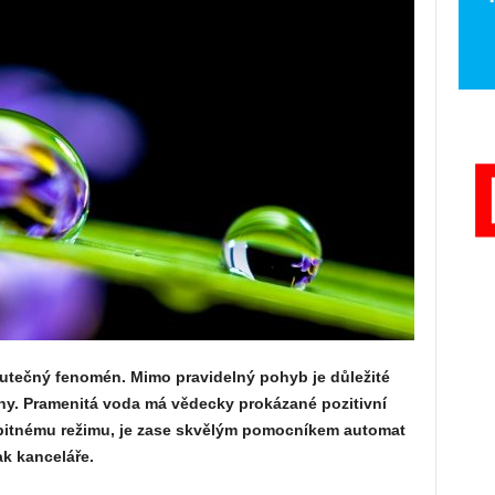
skutečný fenomén. Mimo pravidelný pohyb je důležité
iny. Pramenitá voda má vědecky prokázané pozitivní
u pitnému režimu, je zase skvělým pomocníkem automat
ak kanceláře.