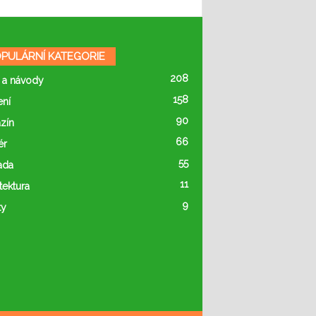
PULÁRNÍ KATEGORIE
208
 a návody
158
ení
90
zín
66
ér
55
ada
11
tektura
9
ty