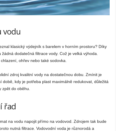
u vodu
eznal klasický výdejník s barelem v horním prostoru? Díky
 žádná dodatečná filtrace vody. Což je velká výhoda.
chlazení, ohřev nebo také sodovka.
lidní zdroj kvalitní vody na dostatečnou dobu. Zmínit je
šní době, kdy je potřeba plast maximálně redukovat, důležitá
y zpět do oběhu.
í řad
tomat na vodu napojit přímo na vodovod. Zdrojem tak bude
proto nutná filtrace. Vodovodní voda je různorodá a