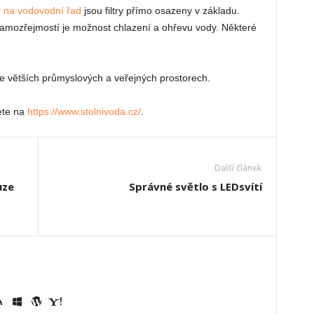
 na vodovodní řad
jsou filtry přímo osazeny v základu.
Samozřejmostí je možnost chlazení a ohřevu vody. Některé
e větších průmyslových a veřejných prostorech.
ete na
https://www.stolnivoda.cz/
.
Další článek
uze
Správné světlo s LEDsvítí