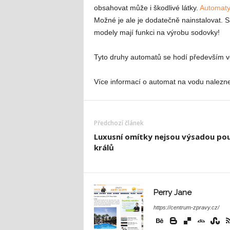
obsahovat může i škodlivé látky.
Automaty
Možné je ale je dodatečně nainstalovat. 
modely mají funkci na výrobu sodovky!
Tyto druhy automatů se hodí především v
Více informací o automat na vodu nalezn
Předchozí článek
Luxusní omítky nejsou výsadou po
králů
Perry Jane
https://centrum-zpravy.cz/