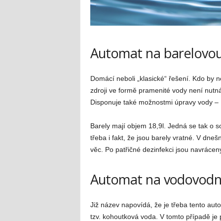
Automat na barelovo
Domácí neboli „klasické“ řešení. Kdo by n
zdroji ve formě pramenité vody není nutná
Disponuje také možnostmi úpravy vody – 
Barely mají objem 18,9l. Jedná se tak o so
třeba i fakt, že jsou barely vratné. V dne
věc. Po patřičné dezinfekci jsou navrácen
Automat na vodovodn
Již název napovídá, že je třeba tento au
tzv. kohoutková voda. V tomto případě je 