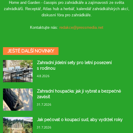
Home and Garden - časopis pro zahrádkáře a zajímavosti ze světa
zahrádkářů. Receptář, Atlas hub a herbář, kalendář zahrádkářských akcí,
diskusní fóra pro zahrádkáře.
Kontaktujte nás:
redakce@pressmedia.net
JEŠTĚ DALŠÍ NOVINKY
Zahradní jídelní sety pro letní posezení
s rodinou
4.8.2026
Zahradní houpačka: jak ji vybrat a bezpečně
zavěsit
31.7.2026
Jak pečovat o koupací sud, aby vydržel roky
31.7.2026