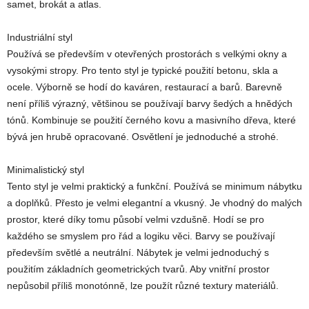
samet, brokát a atlas.
Industriální styl
Používá se především v otevřených prostorách s velkými okny a
vysokými stropy. Pro tento styl je typické použití betonu, skla a
ocele. Výborně se hodí do kaváren, restaurací a barů. Barevně
není příliš výrazný, většinou se používají barvy šedých a hnědých
tónů. Kombinuje se použití černého kovu a masivního dřeva, které
bývá jen hrubě opracované. Osvětlení je jednoduché a strohé.
Minimalistický styl
Tento styl je velmi praktický a funkční. Používá se minimum nábytku
a doplňků. Přesto je velmi elegantní a vkusný. Je vhodný do malých
prostor, které díky tomu působí velmi vzdušně. Hodí se pro
každého se smyslem pro řád a logiku věci. Barvy se používají
především světlé a neutrální. Nábytek je velmi jednoduchý s
použitím základních geometrických tvarů. Aby vnitřní prostor
nepůsobil příliš monotónně, lze použít různé textury materiálů.