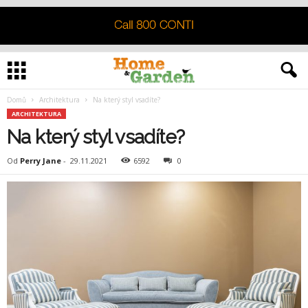
Domů
Architektura
Na který styl vsadíte?
ARCHITEKTURA
Na který styl vsadíte?
Od
Perry Jane
-
29.11.2021
6592
0