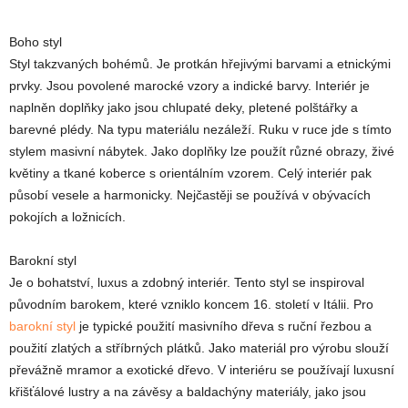
Boho styl
Styl takzvaných bohémů. Je protkán hřejivými barvami a etnickými
prvky. Jsou povolené marocké vzory a indické barvy. Interiér je
naplněn doplňky jako jsou chlupaté deky, pletené polštářky a
barevné plédy. Na typu materiálu nezáleží. Ruku v ruce jde s tímto
stylem masivní nábytek. Jako doplňky lze použít různé obrazy, živé
květiny a tkané koberce s orientálním vzorem. Celý interiér pak
působí vesele a harmonicky. Nejčastěji se používá v obývacích
pokojích a ložnicích.
Barokní styl
Je o bohatství, luxus a zdobný interiér. Tento styl se inspiroval
původním barokem, které vzniklo koncem 16. století v Itálii. Pro
barokní styl
je typické použití masivního dřeva s ruční řezbou a
použití zlatých a stříbrných plátků. Jako materiál pro výrobu slouží
převážně mramor a exotické dřevo. V interiéru se používají luxusní
křišťálové lustry a na závěsy a baldachýny materiály, jako jsou