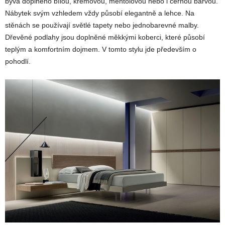
bývá doplněno bílou, krémovou, mentolovou nebo i černou barvou.
Nábytek svým vzhledem vždy působí elegantně a lehce. Na
stěnách se používají světlé tapety nebo jednobarevné malby.
Dřevěné podlahy jsou doplněné měkkými koberci, které působí
teplým a komfortním dojmem. V tomto stylu jde především o
pohodlí.