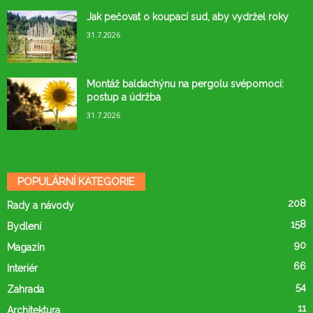
Jak pečovat o koupací sud, aby vydržel roky
31.7.2026
Montáž baldachýnu na pergolu svépomocí:
postup a údržba
31.7.2026
POPULÁRNÍ KATEGORIE
208
Rady a návody
158
Bydlení
90
Magazín
66
Interiér
54
Zahrada
11
Architektura