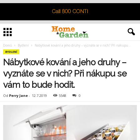
Domů
Bydlení
Nábytkové kování a jeho druhy – vyznáte se v nich? Při nákupu...
BYDLENÍ
Nábytkové kování a jeho druhy –
vyznáte se v nich? Při nákupu se
vám to bude hodit.
Od
Perry Jane
-
12.7.2019
5548
0