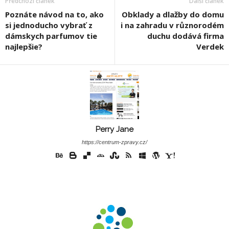
Předchozí článek
Další článek
Poznáte návod na to, ako
Obklady a dlažby do domu
si jednoducho vybrať z
i na zahradu v různorodém
dámskych parfumov tie
duchu dodává firma
najlepšie?
Verdek
Perry Jane
https://centrum-zpravy.cz/