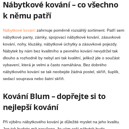
Nábytkové kování – co všechno
k němu patří
Nábytkové kování
zahrnuje poměrně rozsáhlý sortiment. Patří sem
nábytkové panty, zámky, spojovací nábytkové kování, zásuvkové
kování, nohy, kluzáky, nábytkové úchytky a zásuvkové pojezdy.
Nábytek by nám bez kvalitního a pevného kování nevydržel tak
dlouho a rozhodně by nebyl ani tak kvalitní, jelikož jde o součást
vybavení, která je velmi a často namáhána. Bez dobrého
nábytkového kování se tak neobejde žádná postel, skříň, šuplík,
sedací souprava nebo šatní skříň.
Kování Blum – dopřejte si to
nejlepší kování
Při výběru nábytkového kování je důležité myslet na jeho kvalitu.
Jen tak budete mít zaručeno, že vám celý nábytek bude