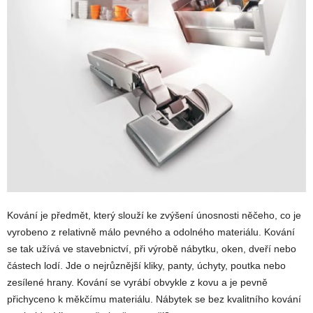
Kování je předmět, který slouží ke zvýšení únosnosti něčeho, co je
vyrobeno z relativně málo pevného a odolného materiálu. Kování
se tak užívá ve stavebnictví, při výrobě nábytku, oken, dveří nebo
částech lodí. Jde o nejrůznější kliky, panty, úchyty, poutka nebo
zesílené hrany. Kování se vyrábí obvykle z kovu a je pevně
přichyceno k měkčímu materiálu. Nábytek se bez kvalitního kování