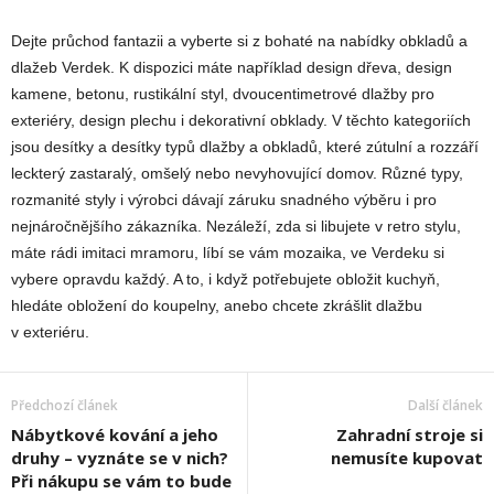
Dejte průchod fantazii a vyberte si z bohaté na nabídky obkladů a
dlažeb Verdek. K dispozici máte například design dřeva, design
kamene, betonu, rustikální styl, dvoucentimetrové dlažby pro
exteriéry, design plechu i dekorativní obklady. V těchto kategoriích
jsou desítky a desítky typů dlažby a obkladů, které zútulní a rozzáří
leckterý zastaralý, omšelý nebo nevyhovující domov. Různé typy,
rozmanité styly i výrobci dávají záruku snadného výběru i pro
nejnáročnějšího zákazníka. Nezáleží, zda si libujete v retro stylu,
máte rádi imitaci mramoru, líbí se vám mozaika, ve Verdeku si
vybere opravdu každý. A to, i když potřebujete obložit kuchyň,
hledáte obložení do koupelny, anebo chcete zkrášlit dlažbu
v exteriéru.
Předchozí článek
Další článek
Nábytkové kování a jeho
Zahradní stroje si
druhy – vyznáte se v nich?
nemusíte kupovat
Při nákupu se vám to bude