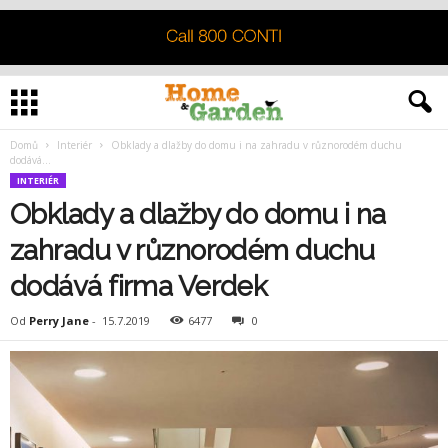
Domů
Interiér
Obklady a dlažby do domu i na zahradu v různorodém duchu
dodává...
INTERIÉR
Obklady a dlažby do domu i na
zahradu v různorodém duchu
dodává firma Verdek
Od
Perry Jane
-
15.7.2019
6477
0