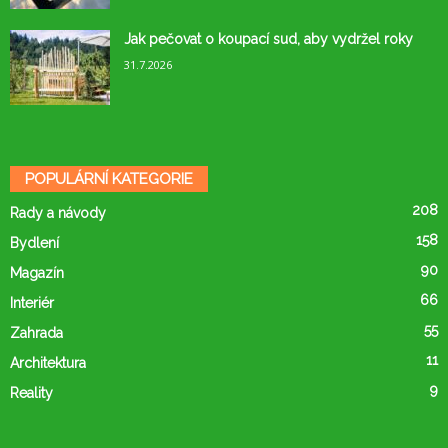
Jak pečovat o koupací sud, aby vydržel roky
31.7.2026
POPULÁRNÍ KATEGORIE
208
Rady a návody
158
Bydlení
90
Magazín
66
Interiér
55
Zahrada
11
Architektura
9
Reality