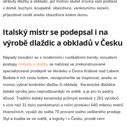
atributy dlažby a obkladů, jež mohou slušet zrovna vaší podlaze
v domě, kuchyni, koupelně, obezdívce, venkovnímu sezení,
příjezdové cestě anebo obezdívce kolem domu.
Italský mistr se podepsal i na
výrobě dlaždic a obkladů v Česku
Nápady snoubící se s moderními i rustikálními trendy, inovativní
postupy
obklady a dlažby
se nabízejí ve zrekonstruované
specializované prodejně ve Verdeku u Dvora Králové nad Labem.
Budete-li mít cestu kolem, nezapomeňte se inspirovat, anebo si
rovnou vybrat konkrétní dlažbu či obklady. Keramické dlaždice
italské výroby jsou neprodávanější ve světě, a je pro to pádný
důvod. Tradiční italský keramický průmysl sestává z 261 výrobců
s více než 31 tisíci zaměstnanci a roční produkcí 640 milionu metrů
čtverečních, vyváží do světa 70 procent svého veškerého prodeje.
Styl a kvalita se ve světě, a logicky i v Česku, prostě cení.