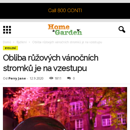
Domů
Bydlení
Obliba růžových vánočních stromků je na vzestupu
BYDLENÍ
Obliba růžových vánočních
stromků je na vzestupu
Od
Perry Jane
-
12.9.2020
1811
0