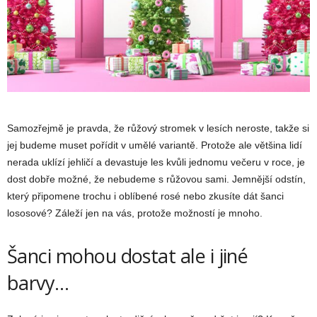
Samozřejmě je pravda, že růžový stromek v lesích neroste, takže si
jej budeme muset pořídit v umělé variantě. Protože ale většina lidí
nerada uklízí jehličí a devastuje les kvůli jednomu večeru v roce, je
dost dobře možné, že nebudeme s růžovou sami. Jemnější odstín,
který připomene trochu i oblíbené rosé nebo zkusíte dát šanci
lososové? Záleží jen na vás, protože možností je mnoho.
Šanci mohou dostat ale i jiné
barvy…