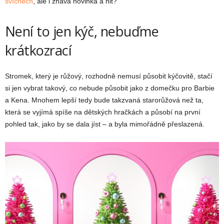
svícnech
, ale i žhavá novinka a hit?
Není to jen kýč, nebuďme
krátkozrací
Stromek, který je růžový, rozhodně nemusí působit kýčovitě, stačí
si jen vybrat takový, co nebude působit jako z domečku pro Barbie
a Kena. Mnohem lepší tedy bude takzvaná starorůžová než ta,
která se vyjímá spíše na dětských hračkách a působí na první
pohled tak, jako by se dala jíst – a byla mimořádně přeslazená.