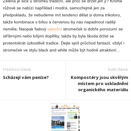
Zelená je sice u stromku tradiční, ale proč se držet jen jí? Kromě
růžové se nabízí například i modrá, samozřejmě jen za
předpokladu, že nebudeme mít tendenci dělat si doma trikoloru,
takže kombinace s bílou a červenou by nás napadnout raději
neměla. Naopak fialový
vánoční
stromeček si dobře porozumí se
stříbrnými nebo bílými doplňky, takže by byla škoda držet se
protentokrát úzkostlivě tradice. Dejte spíš průchod fantazii, vždyť i
stromeček ve stylu black and white může být hodně atraktivní…
Předchozí článek
Další článek
Scházejí vám peníze?
Kompostéry jsou skvělým
místem pro uskladnění
organického materiálu