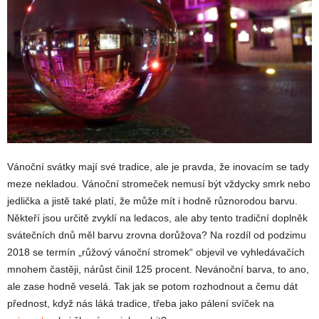
Vánoční svátky mají své tradice, ale je pravda, že inovacím se tady
meze nekladou. Vánoční stromeček nemusí být vždycky smrk nebo
jedlička a jistě také platí, že může mít i hodně různorodou barvu.
Někteří jsou určitě zvyklí na ledacos, ale aby tento tradiční doplněk
svátečních dnů měl barvu zrovna dorůžova? Na rozdíl od podzimu
2018 se termín „růžový vánoční stromek“ objevil ve vyhledávačích
mnohem častěji, nárůst činil 125 procent. Nevánoční barva, to ano,
ale zase hodně veselá. Tak jak se potom rozhodnout a čemu dát
přednost, když nás láká tradice, třeba jako pálení svíček na