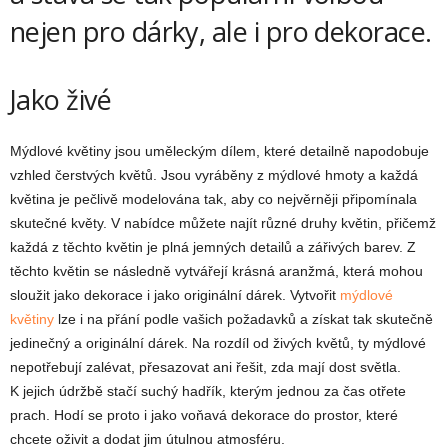
nejen pro dárky, ale i pro dekorace.
Jako živé
Mýdlové květiny jsou uměleckým dílem, které detailně napodobuje
vzhled čerstvých květů. Jsou vyráběny z mýdlové hmoty a každá
květina je pečlivě modelována tak, aby co nejvěrněji připomínala
skutečné květy. V nabídce můžete najít různé druhy květin, přičemž
každá z těchto květin je plná jemných detailů a zářivých barev. Z
těchto květin se následně vytvářejí krásná aranžmá, která mohou
sloužit jako dekorace i jako originální dárek. Vytvořit
mýdlové
květiny
lze i na přání podle vašich požadavků a získat tak skutečně
jedinečný a originální dárek. Na rozdíl od živých květů, ty mýdlové
nepotřebují zalévat, přesazovat ani řešit, zda mají dost světla.
K jejich údržbě stačí suchý hadřík, kterým jednou za čas otřete
prach. Hodí se proto i jako voňavá dekorace do prostor, které
chcete oživit a dodat jim útulnou atmosféru.