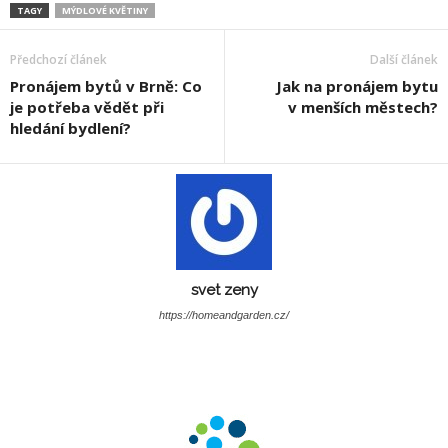
TAGY
MÝDLOVÉ KVĚTINY
Předchozí článek
Další článek
Pronájem bytů v Brně: Co
Jak na pronájem bytu
je potřeba vědět při
v menších městech?
hledání bydlení?
svet zeny
https://homeandgarden.cz/