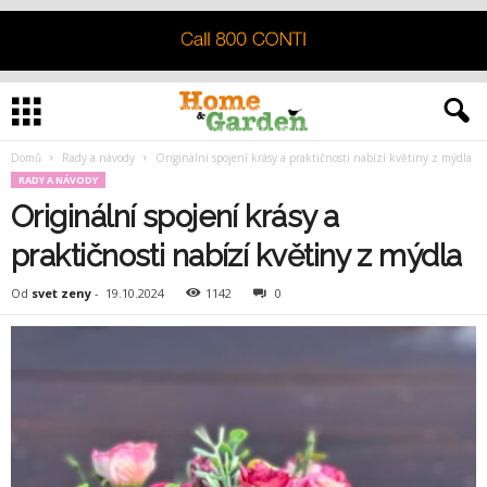
Domů
Rady a návody
Originální spojení krásy a praktičnosti nabízí květiny z mýdla
RADY A NÁVODY
Originální spojení krásy a
praktičnosti nabízí květiny z mýdla
Od
svet zeny
-
19.10.2024
1142
0