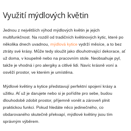
Využití mýdlových květin
Jednou z největších výhod mýdlových květin je jejich
multifunkčnost. Na rozdíl od tradičních květinových kytic, které po
několika dnech uvadnou,
mýdlová kytice
vydrží měsíce, a to bez
ztráty své krásy. Může tedy sloužit jako dlouhotrvající dekorace, ať
už doma, v koupelně nebo na pracovním stole. Neobsahuje pyl,
takže je vhodná i pro alergiky a citlivé lidi. Navíc krásně voní a
osvěží prostor, ve kterém je umístěna.
Mýdlové květiny a kytice představují perfektní spojení krásy a
užitku. Ať už je darujete nebo si je pořídíte pro sebe, budou
dlouhodobě zdobit prostor, příjemně vonět a zároveň plnit
praktickou funkci. Pokud hledáte něco jedinečného, co
obdarovaného skutečně překvapí, mýdlové květiny jsou tím
správným výběrem.