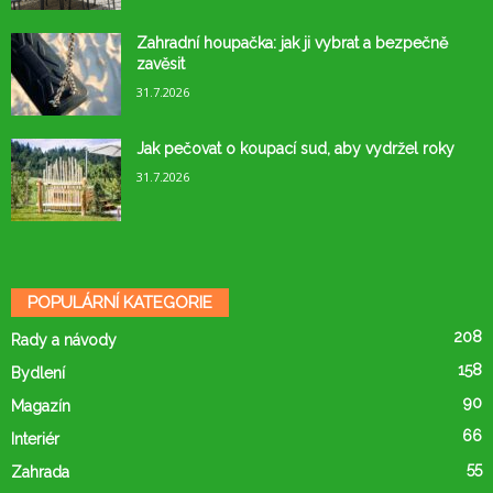
Zahradní houpačka: jak ji vybrat a bezpečně
zavěsit
31.7.2026
Jak pečovat o koupací sud, aby vydržel roky
31.7.2026
POPULÁRNÍ KATEGORIE
208
Rady a návody
158
Bydlení
90
Magazín
66
Interiér
55
Zahrada