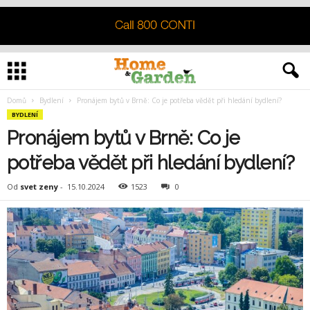
Domů
Bydlení
Pronájem bytů v Brně: Co je potřeba vědět při hledání bydlení?
BYDLENÍ
Pronájem bytů v Brně: Co je
potřeba vědět při hledání bydlení?
Od
svet zeny
-
15.10.2024
1523
0