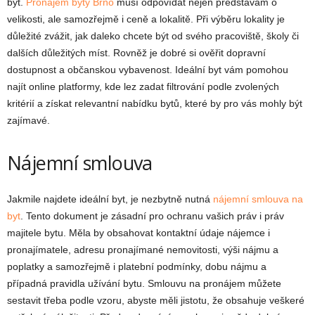
byt.
Pronájem byty Brno
musí odpovídat nejen představám o
velikosti, ale samozřejmě i ceně a lokalitě. Při výběru lokality je
důležité zvážit, jak daleko chcete být od svého pracoviště, školy či
dalších důležitých míst. Rovněž je dobré si ověřit dopravní
dostupnost a občanskou vybavenost. Ideální byt vám pomohou
najít online platformy, kde lez zadat filtrování podle zvolených
kritérií a získat relevantní nabídku bytů, které by pro vás mohly být
zajímavé.
Nájemní smlouva
Jakmile najdete ideální byt, je nezbytně nutná
nájemní smlouva na
byt
. Tento dokument je zásadní pro ochranu vašich práv i práv
majitele bytu. Měla by obsahovat kontaktní údaje nájemce i
pronajímatele, adresu pronajímané nemovitosti, výši nájmu a
poplatky a samozřejmě i platební podmínky, dobu nájmu a
případná pravidla užívání bytu. Smlouvu na pronájem můžete
sestavit třeba podle vzoru, abyste měli jistotu, že obsahuje veškeré