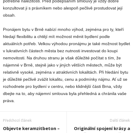
potřebné náležitosti. Před podepsáním smlouvy je vždy dobré
konzultovat ji s právníkem nebo alespoň pečlivě prostudovat její
obsah.
Pronájem bytu v Brně nabízí mnoho výhod, zejména pro ty, kteří
hledají flexibilitu a chtějí mít možnost měnit bydlení podle
aktuálních potřeb. Velkou výhodou pronájmu je také možnost bydlet
v lukrativních částech města bez nutnosti investovat do koupi
nemovitosti. Na druhou stranu je však důležité počítat s tím, že
nájemné v Brně, stejně jako v jiných větších městech, může být
relativně vysoké, zejména v atraktivních lokalitách. Při hledání bytu
je důležité pečlivě zvážit lokalitu, cenu a podmínky nájmu. Ať už se
rozhodnete pro bydlení v centru, nebo klidnější části Brna, vždy
dbejte na to, aby nájemní smlouva byla přehledná a chránila vaše
práva.
Předchozí článek
Další článek
Objevte keramzitbeton –
Originální spojení krásy a