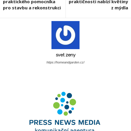
praktického pomocníka
praktičnosti nabízí květiny
pro stavbu a rekonstrukci
z mýdla
svet zeny
https://homeandgarden.cz/