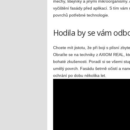
mechy, lišejníky a jinými mikroorganismy. 
vyčištění fasády před aplikací. S tím vám
povrchů potřebné technologie.
Hodila by se vám od
Chcete mít jistotu, že při boji s plísní z
Obraťte se na techniky z AXIOM REAL, kte
bohaté zkušenosti. Poradí si se všemi stup
umělý povrch. Fasádu šetrně očistí a nane
ochrání po dobu několika let.