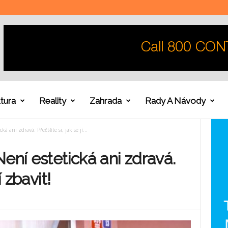
tura
Reality
Zahrada
Rady A Návody
ká ani zdravá. Přečtěte si, jak se jí...
ení estetická ani zdravá.
í zbavit!