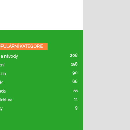
PULÁRNÍ KATEGORIE
208
 a návody
158
ení
90
zín
66
ér
55
ada
11
tektura
9
ty