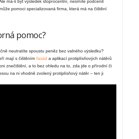
Ale má-li být výsledek stoprocentní, nesmíte podcenit
 může pomoci specializovaná firma, která má na čištění
borná pomoc?
bytečně neutratíte spoustu peněz bez valného výsledku?
ří mají s čištěním
fasád
a aplikací protiplísňových nátěrů
ni znečištění, a to bez ohledu na to, zda jde o přírodní či
sou na ni vhodně zvolený protiplísňový nátěr – ten ji