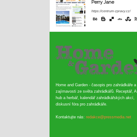
Perry Jane
https://centrum-zpravy.cz/
Home and Garden - časopis pro zahrádkáře a
zajímavosti ze světa zahrádkářů. Receptář, A
hub a herbář, kalendář zahrádkářských akcí,
diskusní fóra pro zahrádkáře.
Kontaktujte nás:
redakce@pressmedia.net