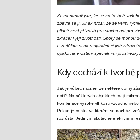
Zaznamenali jste, že se na fasádě vašeho
zbavte se jí. Jinak hrozí, že se velmi ryc
plísně není příznivá pro stavbu ani pro vá
zkrácení její životnosti. Spóry se mohou 
a zaděláte si na respirační či jiné zdravo
opakované čištění speciálními prostředky
Kdy dochází k tvorbě p
Jak je vůbec možné, že některé domy zůst
daří? Na některých objektech mají mikroo
kombinace vysoké vlhkosti vzduchu nebo 
Pokud je místo, ve kterém se nachází vaše
rozrůstá. Jediným skutečně efektivním ře