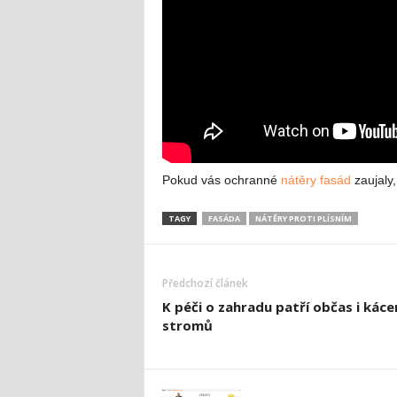
Pokud vás ochranné
nátěry fasád
zaujaly,
TAGY
FASÁDA
NÁTĚRY PROTI PLÍSNÍM
Předchozí článek
K péči o zahradu patří občas i káce
stromů