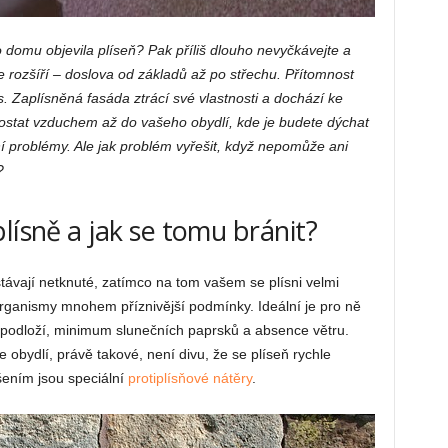
 domu objevila plíseň? Pak příliš dlouho nevyčkávejte a
hle rozšíří – doslova od základů až po střechu. Přítomnost
s. Zaplísněná fasáda ztrácí své vlastnosti a dochází ke
dostat vzduchem až do vašeho obydlí, kde je budete dýchat
tní problémy. Ale jak problém vyřešit, když nepomůže ani
?
lísně a jak se tomu bránit?
ávají netknuté, zatímco na tom vašem se plísni velmi
rganismy mnohem příznivější podmínky. Ideální je pro ně
podloží, minimum slunečních paprsků a absence větru.
 obydlí, právě takové, není divu, že se plíseň rychle
šením jsou speciální
protiplísňové nátěry
.