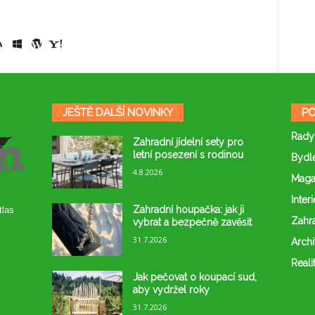
JEŠTĚ DALŠÍ NOVINKY
PO
Rady
Zahradní jídelní sety pro
letní posezení s rodinou
Bydl
4.8.2026
Maga
Interi
Zahradní houpačka: jak ji
tlas
Zahr
vybrat a bezpečně zavěsit
31.7.2026
Archi
Reali
Jak pečovat o koupací sud,
aby vydržel roky
31.7.2026