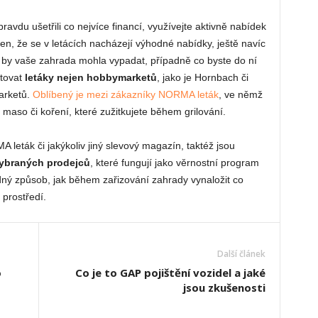
avdu ušetřili co nejvíce financí, využívejte aktivně nabídek
n, že se v letácích nacházejí výhodné nabídky, ještě navíc
k by vaše zahrada mohla vypadat, případně co byste do ní
stovat
letáky nejen hobbymarketů
, jako je Hornbach či
marketů.
Oblíbený je mezi zákazníky NORMA leták
, ve němž
maso či koření, které zužitkujete během grilování.
eták či jakýkoliv jiný slevový magazín, taktéž jsou
vybraných prodejců
, které fungují jako věrnostní program
dný způsob, jak během zařizování zahrady vynaložit co
 prostředí.
Další článek
o
Co je to GAP pojištění vozidel a jaké
jsou zkušenosti