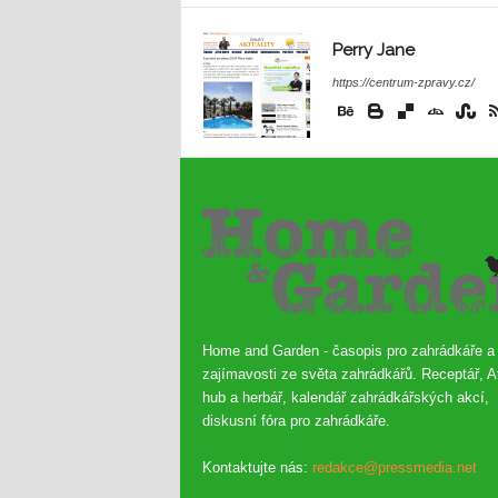
Perry Jane
https://centrum-zpravy.cz/
Home and Garden - časopis pro zahrádkáře a
zajímavosti ze světa zahrádkářů. Receptář, A
hub a herbář, kalendář zahrádkářských akcí,
diskusní fóra pro zahrádkáře.
Kontaktujte nás:
redakce@pressmedia.net