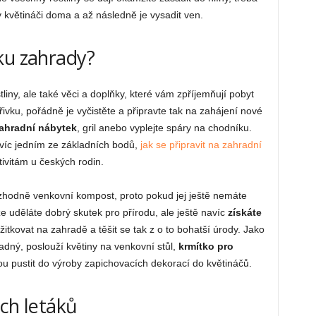
v květináči doma a až následně je vysadit ven.
ku zahrady?
tliny, ale také věci a doplňky, které vám zpříjemňují pobyt
ivku, pořádně je vyčistěte a připravte tak na zahájení nové
ahradní nábytek
, gril anebo vyplejte spáry na chodníku.
avíc jedním ze základních bodů,
jak se připravit na zahradní
tivitám u českých rodin.
hodně venkovní kompost, proto pokud jej ještě nemáte
že uděláte dobrý skutek pro přírodu, ale ještě navíc
získáte
žitkovat na zahradě a těšit se tak z o to bohatší úrody. Jako
adný, poslouží květiny na venkovní stůl,
krmítko pro
u pustit do výroby zapichovacích dekorací do květináčů.
ích letáků