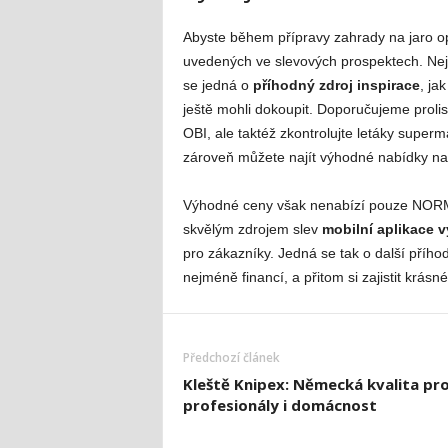
Abyste během přípravy zahrady na jaro opr
uvedených ve slevových prospektech. Neje
se jedná o
příhodný zdroj inspirace
, ja
ještě mohli dokoupit. Doporučujeme proli
OBI, ale taktéž zkontrolujte letáky super
zároveň můžete najít výhodné nabídky na 
Výhodné ceny však nenabízí pouze NORMA l
skvělým zdrojem slev
mobilní aplikace 
pro zákazníky. Jedná se tak o další přího
nejméně financí, a přitom si zajistit krásné
Předchozí článek
Kleště Knipex: Německá kvalita pr
profesionály i domácnost