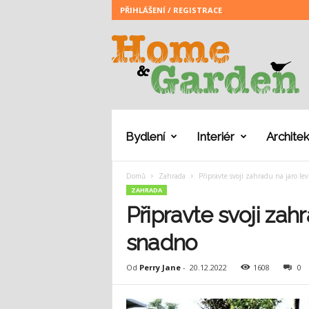
PŘIHLÁŠENÍ / REGISTRACE
H
o
m
e
a
n
d
G
Bydlení
Interiér
Architek
a
r
Domů
Zahrada
Připravte svoji zahradu na jaro l
d
ZAHRADA
e
n
Připravte svoji zah
snadno
Od
Perry Jane
-
20.12.2022
1608
0