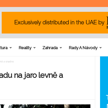
tura
Reality
Zahrada
Rady A Návody
evně a snadno
radu na jaro levně a