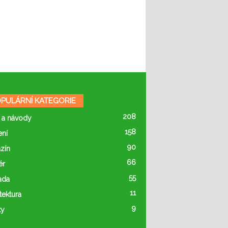
PULÁRNÍ KATEGORIE
208
 a návody
158
ení
90
zín
66
ér
55
ada
11
tektura
9
ty