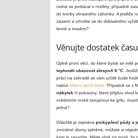
nutné se postarat o rostliny, případně zasa
do tvorby okrasného záhonku. A jestliže na
zázemí a vrhněte se do důkladného vyčištěn
levně a snadno?
Věnujte dostatek času 
Úplně první věcí, do které byste se měli pu
teploměr ukazovat alespoň 6 °C
. Jestli
práci na zahradě se vám určitě bude hodit 
nabízí
Makro akční leták
. Případně se v 
nábytek
či potraviny, které přijdou vhod 
svědomím mohli stoupnout ke grilu, musíte
jedná?
Důležité je zejména
prokypření půdy a j
zmíněné úkony splněné, můžete si objednat
kam je zasadíte. Mějte však na mysli, že n