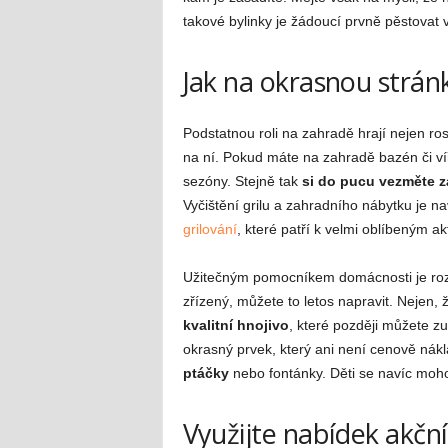
takové bylinky je žádoucí prvně pěstovat 
Jak na okrasnou strán
Podstatnou roli na zahradě hrají nejen ros
na ní. Pokud máte na zahradě bazén či víř
sezóny. Stejně tak
si do pucu vezměte z
Vyčištění grilu a zahradního nábytku je n
grilování
, které patří k velmi oblíbeným ak
Užitečným pomocníkem domácnosti je roz
zřízený, můžete to letos napravit. Nejen, 
kvalitní hnojivo
, které později můžete zu
okrasný prvek, který ani není cenově nákl
ptáčky
nebo fontánky. Děti se navíc moho
Využijte nabídek akčn