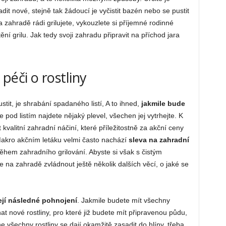
dit nové, stejně tak žádoucí je vyčistit bazén nebo se pustit
 zahradě rádi grilujete, vykouzlete si příjemné rodinné
í grilu. Jak tedy svoji zahradu připravit na příchod jara
péči o rostliny
stit, je shrabání spadaného listí, A to ihned,
jakmile bude
že pod listím najdete nějaký plevel, všechen jej vytrhejte. K
kvalitní zahradní náčiní, které příležitostně za akční ceny
Makro akčním letáku velmi často nachází
sleva na zahradní
během zahradního grilování. Abyste si však s čistým
 na zahradě zvládnout ještě několik dalších věcí, o jaké se
ejí následné pohnojení
. Jakmile budete mít všechny
 nové rostliny, pro které již budete mít připravenou půdu,
e všechny rostliny se dají okamžitě zasadit do hlíny, třeba