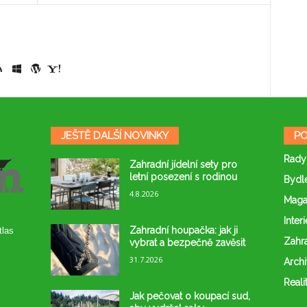
JEŠTĚ DALŠÍ NOVINKY
PO
Rady
Zahradní jídelní sety pro
letní posezení s rodinou
Bydl
4.8.2026
Maga
Interi
Zahradní houpačka: jak ji
tlas
Zahr
vybrat a bezpečně zavěsit
31.7.2026
Archi
Reali
Jak pečovat o koupací sud,