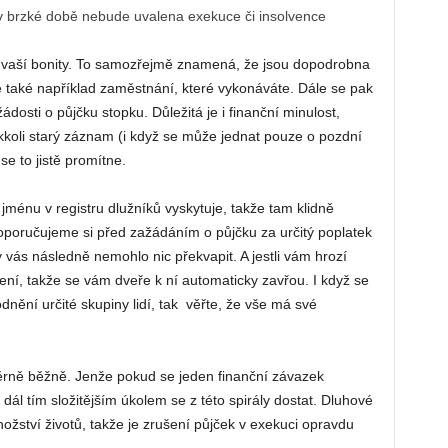
 v brzké době nebude uvalena exekuce či insolvence
m vaší bonity. To samozřejmě znamená, že jsou dopodrobna
 také například zaměstnání, které vykonáváte. Dále se pak
dosti o půjčku stopku. Důležitá je i finanční minulost,
kkoli starý záznam (i když se může jednat pouze o pozdní
se to jistě promítne.
ménu v registru dlužníků vyskytuje, takže tam klidně
Doporučujeme si před zažádáním o půjčku za určitý poplatek
 vás následně nemohlo nic překvapit. A jestli vám hrozí
í, takže se vám dveře k ní automaticky zavřou. I když se
ění určité skupiny lidí, tak věřte, že vše má své
měrně běžně. Jenže pokud se jeden finanční závazek
ál tím složitějším úkolem se z této spirály dostat. Dluhové
ství životů, takže je zrušení půjček v exekuci opravdu