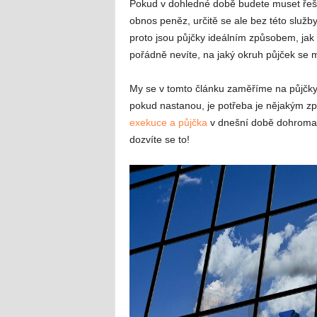
Pokud v dohledné době budete muset řešit 
obnos peněz, určitě se ale bez této služ
proto jsou půjčky ideálním způsobem, jak v
pořádně nevíte, na jaký okruh půjček se 
My se v tomto článku zaměříme na půjčky 
pokud nastanou, je potřeba je nějakým zp
exekuce a půjčka
v dnešní době dohromady
dozvíte se to!