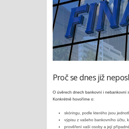
Proč se dnes již neposk
O úvěrech dnech bankovní i nebankovní spo
Konkrétně hovoříme o:
skóringu, podle kterého jsou jednot
výpisu z vašeho bankovního účtu, k
prověření vaší osoby a její případn