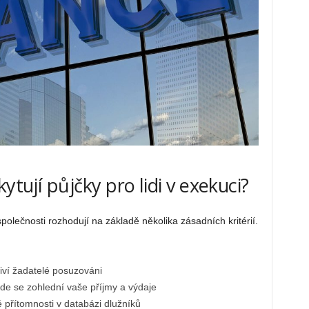
ytují půjčky pro lidi v exekuci?
lečnosti rozhodují na základě několika zásadních kritérií.
liví žadatelé posuzováni
de se zohlední vaše příjmy a výdaje
é přítomnosti v databázi dlužníků