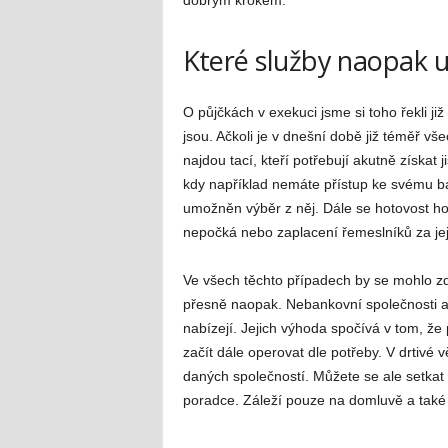
Které služby naopak 
O půjčkách v exekuci jsme si toho řekli j
jsou. Ačkoli je v dnešní době již téměř vš
najdou tací, kteří potřebují akutně získat j
kdy například nemáte přístup ke svému 
umožněn výběr z něj. Dále se hotovost ho
nepočká nebo zaplacení řemeslníků za jej
Ve všech těchto případech by se mohlo zdá
přesně naopak. Nebankovní společnosti 
nabízejí. Jejich výhoda spočívá v tom, že
začít dále operovat dle potřeby. V drtivé
daných společností. Můžete se ale setkat 
poradce. Záleží pouze na domluvě a také 