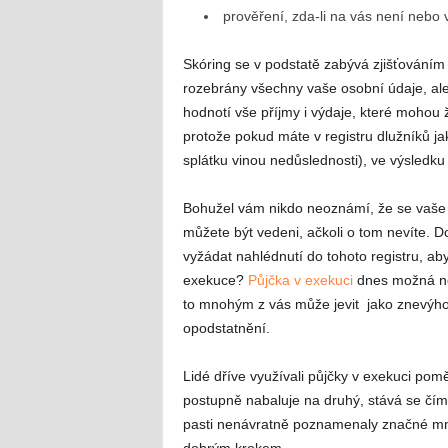
prověření, zda-li na vás není nebo
Skóring se v podstatě zabývá zjišťování
rozebrány všechny vaše osobní údaje, ale
hodnotí vše příjmy i výdaje, které mohou žá
protože pokud máte v registru dlužníků ja
splátku vinou nedůslednosti), ve výsledku 
Bohužel vám nikdo neoznámí, že se vaše j
můžete být vedeni, ačkoli o tom nevíte. 
vyžádat nahlédnutí do tohoto registru, aby
exekuce?
Půjčka v exekuci
dnes možná nen
to mnohým z vás může jevit jako znevýhodn
opodstatnění.
Lidé dříve využívali půjčky v exekuci po
postupně nabaluje na druhý, stává se čím d
pasti nenávratně poznamenaly značné množ
dobrým krokem.