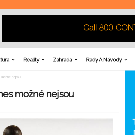
tura
Reality
Zahrada
Rady A Návody
s možné nejsou
dnes možné nejsou