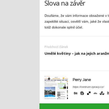
Slova na závěr
Doufáme, že vám informace obsažené v to
zapeklité situaci, osvětlí vám, jaké že v
totiž dokonale splnil účel.
Předchozí článek
Umělé květiny – jak na jejich aranž
Perry Jane
https://centrum-zpravy.cz/