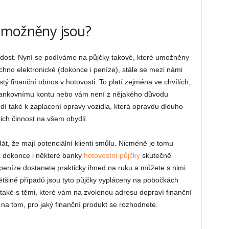
umožněny jsou?
iž dost. Nyní se podíváme na půjčky takové, které umožněny
echno elektronické (dokonce i peníze), stále se mezi námi
istý finanční obnos v hotovosti. To platí zejména ve chvílích,
bankovnímu kontu nebo vám není z nějakého důvodu
dí také k zaplacení opravy vozidla, která opravdu dlouho
ich činnost na všem obydlí.
t, že mají potenciální klienti smůlu. Nicméně je tomu
a dokonce i některé banky
hotovostní půjčky
skutečně
 peníze dostanete prakticky ihned na ruku a můžete s nimi
 většině případů jsou tyto půjčky vypláceny na pobočkách
také s těmi, které vám na zvolenou adresu dopraví finanční
na tom, pro jaký finanční produkt se rozhodnete.