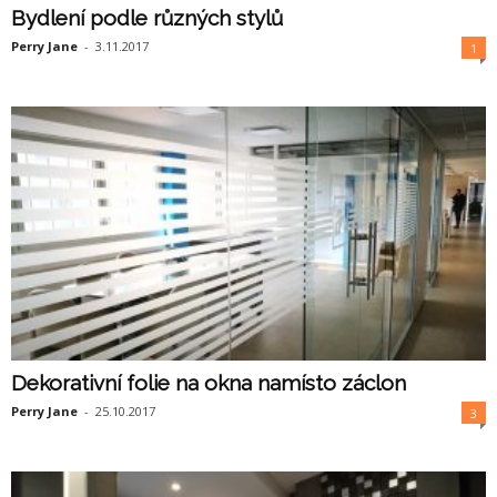
Bydlení podle různých stylů
Perry Jane
-
3.11.2017
1
Dekorativní folie na okna namísto záclon
Perry Jane
-
25.10.2017
3