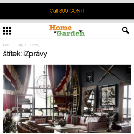
Domů
Tagy
IZprávy
štítek: iZprávy