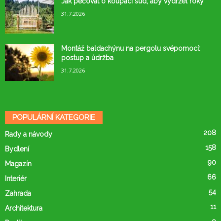
Jak pečovat o koupací sud, aby vydržel roky
31.7.2026
Montáž baldachýnu na pergolu svépomocí:
postup a údržba
31.7.2026
POPULÁRNÍ KATEGORIE
208
Rady a návody
158
Bydlení
90
Magazín
66
Interiér
54
Zahrada
11
Architektura