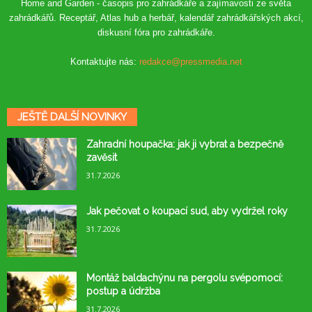
Home and Garden - časopis pro zahrádkáře a zajímavosti ze světa
zahrádkářů. Receptář, Atlas hub a herbář, kalendář zahrádkářských akcí,
diskusní fóra pro zahrádkáře.
Kontaktujte nás:
redakce@pressmedia.net
JEŠTĚ DALŠÍ NOVINKY
Zahradní houpačka: jak ji vybrat a bezpečně
zavěsit
31.7.2026
Jak pečovat o koupací sud, aby vydržel roky
31.7.2026
Montáž baldachýnu na pergolu svépomocí:
postup a údržba
31.7.2026