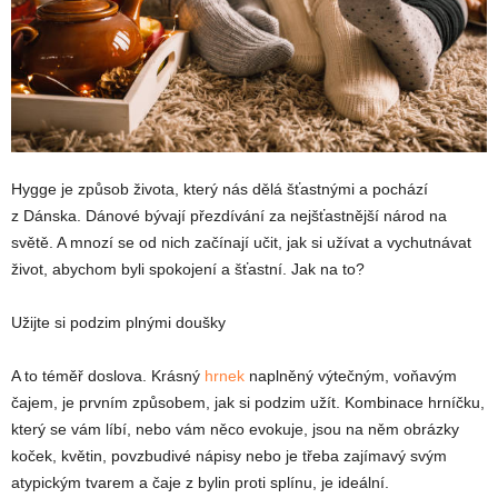
Hygge je způsob života, který nás dělá šťastnými a pochází
z Dánska. Dánové bývají přezdívání za nejšťastnější národ na
světě. A mnozí se od nich začínají učit, jak si užívat a vychutnávat
život, abychom byli spokojení a šťastní. Jak na to?
Užijte si podzim plnými doušky
A to téměř doslova. Krásný
hrnek
naplněný výtečným, voňavým
čajem, je prvním způsobem, jak si podzim užít. Kombinace hrníčku,
který se vám líbí, nebo vám něco evokuje, jsou na něm obrázky
koček, květin, povzbudivé nápisy nebo je třeba zajímavý svým
atypickým tvarem a čaje z bylin proti splínu, je ideální.