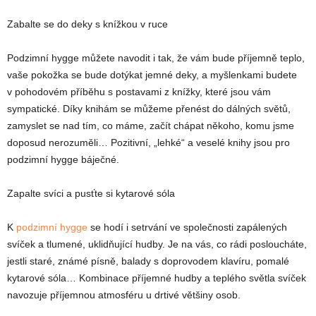
Zabalte se do deky s knížkou v ruce
Podzimní hygge můžete navodit i tak, že vám bude příjemně teplo,
vaše pokožka se bude dotýkat jemné deky, a myšlenkami budete
v pohodovém příběhu s postavami z knížky, které jsou vám
sympatické. Díky knihám se můžeme přenést do dálných světů,
zamyslet se nad tím, co máme, začít chápat někoho, komu jsme
doposud nerozuměli… Pozitivní, „lehké“ a veselé knihy jsou pro
podzimní hygge báječné.
Zapalte svíci a pusťte si kytarové sóla
K
podzimní hygge
se hodí i setrvání ve společnosti zapálených
svíček a tlumené, uklidňující hudby. Je na vás, co rádi posloucháte,
jestli staré, známé písně, balady s doprovodem klavíru, pomalé
kytarové sóla… Kombinace příjemné hudby a teplého světla svíček
navozuje příjemnou atmosféru u drtivé většiny osob.