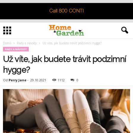
Domů
Rady a návody
Už víte, jak budete trávit podzimní hygge?
RADY A NÁVODY
Už víte, jak budete trávit podzimní
hygge?
Od
Perry Jane
-
29.10.2021
1112
0