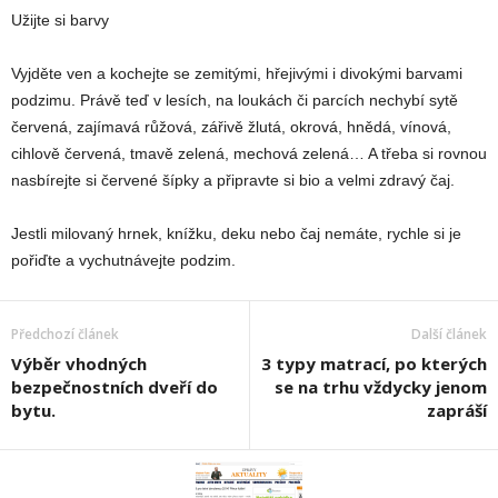
Užijte si barvy
Vyjděte ven a kochejte se zemitými, hřejivými i divokými barvami
podzimu. Právě teď v lesích, na loukách či parcích nechybí sytě
červená, zajímavá růžová, zářivě žlutá, okrová, hnědá, vínová,
cihlově červená, tmavě zelená, mechová zelená… A třeba si rovnou
nasbírejte si červené šípky a připravte si bio a velmi zdravý čaj.
Jestli milovaný hrnek, knížku, deku nebo čaj nemáte, rychle si je
pořiďte a vychutnávejte podzim.
Předchozí článek
Další článek
Výběr vhodných
3 typy matrací, po kterých
bezpečnostních dveří do
se na trhu vždycky jenom
bytu.
zapráší