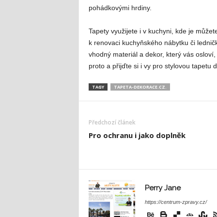
pohádkovými hrdiny.
Tapety využijete i v kuchyni, kde je může
k renovaci kuchyňského nábytku či ledničky
vhodný materiál a dekor, který vás osloví
proto a přijďte si i vy pro stylovou tapet
TAGY
TAPETA-DEKORACE.CZ.
Předchozí článek
Pro ochranu i jako doplněk
Perry Jane
https://centrum-zpravy.cz/