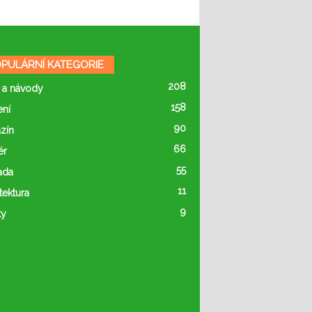
PULÁRNÍ KATEGORIE
208
 a návody
158
ení
90
zín
66
ér
55
ada
11
tektura
9
ty