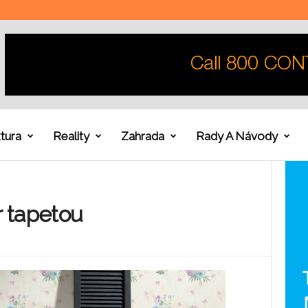
tura
Reality
Zahrada
Rady A Návody
r tapetou