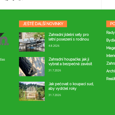
JEŠTĚ DALŠÍ NOVINKY
PO
Rady
Zahradní jídelní sety pro
letní posezení s rodinou
Bydl
4.8.2026
Maga
Interi
Zahradní houpačka: jak ji
tlas
Zahr
vybrat a bezpečně zavěsit
31.7.2026
Archi
Reali
Jak pečovat o koupací sud,
aby vydržel roky
31.7.2026