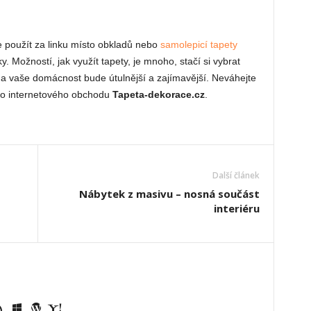
te použít za linku místo obkladů nebo
samolepicí tapety
. Možností, jak využít tapety, je mnoho, stačí si vybrat
, a vaše domácnost bude útulnější a zajímavější. Neváhejte
u do internetového obchodu
Tapeta-dekorace.cz
.
Další článek
Nábytek z masivu – nosná součást
interiéru