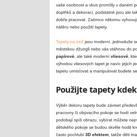
vaše osobnost a vkus promítly v daném p
doplňků a dekorací, podstatné jsou ale ta
dobře pracovat. Zatímco někomu vyhovují s
nátěru nebo použití tapety.
Tapety na zeď
jsou moderní, jednoduše se 
městskou džungli nebo vás vtáhnou do poh
papírové
, ale také moderní
vliesové
, kt
výhodou vliesových tapet je navíc jejich j
tapetu umisťovat a manipulovat budete s
Použijte tapety kdeko
Výběr dekoru tapety bude záviset předevš
pracovny či obývacího pokoje se hodí ve
podobají spíš obrazu, vybírat můžete nejr
dětského pokoje se budou skvěle hodit kr
často pochlubí
3D efektem
, takže děti ma