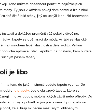
okoji. Toho můžete dosáhnout použitím nejrůznějších
ké stěny. Ty jsou v každém pokoji dominantní a lze s nimi
trohé čisté bílé stěny, jiný se uchýlí k použití barevného
instalují a dokážou proměnit váš pokoj v divočinu,
ádky. Tapety se opět vrací do módy, vyrábí se klasické
eré mají mnohem lepší vlastnosti a déle vydrží. Velkou
ednoduchá aplikace. Stačí lepidlem natřít stěnu, kam budete
e suchým pásem tapety.
li je libo
ím na tom, do jaké místnosti budete tapetu vybírat. Do
lmi dobře
fototapety
. Jde o obrazové tapety, které se
ůznější motivy budov, motoristických zátiší nebo přírody. Do
eslené motivy s pohádkovými postavami. Tyto tapety se
jí pocit, že si hrají skutečně mezi svými oblíbenými