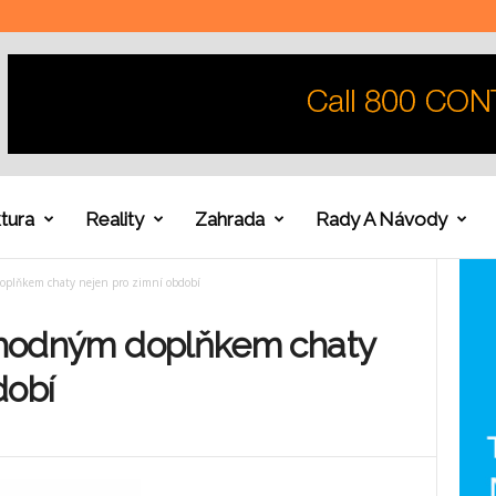
tura
Reality
Zahrada
Rady A Návody
doplňkem chaty nejen pro zimní období
 vhodným doplňkem chaty
dobí