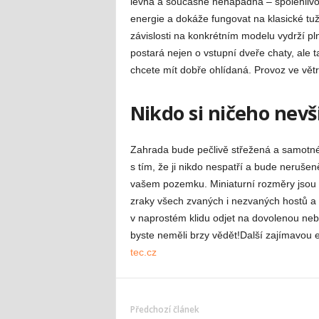
levná a současně nenápadná – spolehlivost
energie a dokáže fungovat na klasické tuž
závislosti na konkrétním modelu vydrží pln
postará nejen o vstupní dveře chaty, ale t
chcete mít dobře ohlídaná. Provoz ve větr
Nikdo si ničeho nevš
Zahrada bude pečlivě střežená a samotné
s tím, že ji nikdo nespatří a bude nerušen
vašem pozemku. Miniaturní rozměry jsou 
zraky všech zvaných i nezvaných hostů a 
v naprostém klidu odjet na dovolenou neb
byste neměli brzy vědět!Další zajímavou e
tec.cz
Předchozí článek