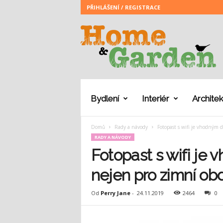
PŘIHLÁŠENÍ / REGISTRACE
H
o
m
e
a
n
d
G
Bydlení
Interiér
Architek
a
r
Domů
Rady a návody
Fotopast s wifi je vhodným 
d
RADY A NÁVODY
e
n
Fotopast s wifi je
nejen pro zimní ob
Od
Perry Jane
-
24.11.2019
2464
0