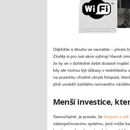
Odjíždíte a dlouho se nevrátíte – přesto b
Zloději si pro své akce vybírají hlavně zi
že by se v dohledné době dostavil majitel
kdy ale mohou být důkazy v nedohlednu a
na pozemku vhodně ukrytá fotopast, která
plně usvědčí každého nezvaného návštěv
Menší investice, kte
Samozřejmě, je pravda, že
fotopast s wifi
zabezpečovacímu systému, jenž může každ