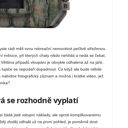
yste rádi měli svou rekreační nemovitost pečlivě střeženou.
mní měsíce, při kterých chaty nikdo nehlídá a nedá se čekat,
. Většina případů vloupání je obvykle odhalena až na jaře,
 lupiče se nepodaří dopadnout. Co když ale bude někde
 nabídne fotografický záznam a možná i krátké video, jež
níka?
rá se rozhodně vyplatí
si žádá jisté vstupní náklady, ale oproti komplikovanému
ý zloděj odhalit už na první pohled, je poměrně dost