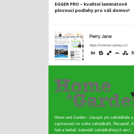
EGGER PRO – kvalitní laminátové
plovoucí podlahy pro váš domov!
Perry Jane
https://centrum-zpravy.cz/
Home and Garden - časopis pro zahrádkáře a
zajímavosti ze světa zahrádkářů. Receptář, A
hub a herbář, kalendář zahrádkářských akcí,