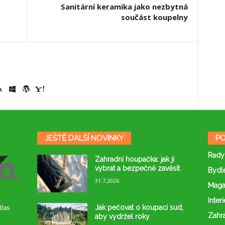
Sanitární keramika jako nezbytná
součást koupelny
JEŠTĚ DALŠÍ NOVINKY
PO
Rady
Zahradní houpačka: jak ji
vybrat a bezpečně zavěsit
Bydl
31.7.2026
Maga
Interi
Jak pečovat o koupací sud,
tlas
Zahr
aby vydržel roky