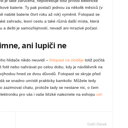
 je také zaručena, nepotřebuje totiž přívod elektrické
kové baterie. Ty pak postačí jednou za několik měsíců (v
ě nabité baterie čtvrt roku až rok) vyměnit. Fotopast se
aké zahradu, lesní cestu a také různá další místa, která
u a dešti je samozřejmostí, nevadí ani mrazivé počasí.
imne, ani lupiči ne
ho hlídače nikdo neuvidí –
fotopast na zloděje
totiž počítá
ě fotit nebo nahrávat po celou dobu, kdy je návštěvník na
výhodou hned ze dvou důvodů. Fotopast se skryje před
dá se snadno umístit prakticky kamkoliv. Můžete tedy
o zazimovat chatu, protože tady se nestane nic, o čem
lektroniku pro vás i vaše blízké naleznete na eshopu
cel-
Další článek