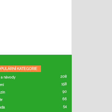
PULÁRNÍ KATEGORIE
208
 a návody
158
ení
90
zín
66
ér
54
ada