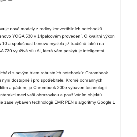
je nové modely z rodiny konvertibilních notebooků
novo YOGA 530 v 14palcovém provedení. O kvalitní výkon
0 a společnost Lenovo myslela již tradičně také i na
30 využívá sílu AI, která vám poskytuje inteligentní
chází s novým triem robustních notebooků: Chrombook
 nyní dostupné i pro spotřebitele. Kromě ochranných
olitím a pádem, je Chrombook 300e vybaven technologií
terakci mezi vaší obrazovkou a používáním objektů
je zase vybaven technologií EMR PEN s algoritmy Google L