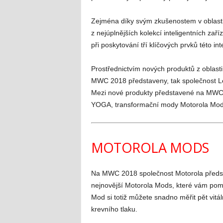
Zejména díky svým zkušenostem v oblasti 
z nejúplnějších kolekcí inteligentních za
při poskytování tří klíčových prvků této in
Prostřednictvím nových produktů z oblasti
MWC 2018 představeny, tak společnost Len
Mezi nové produkty představené na MWC 
YOGA, transformační mody Motorola Mods 
MOTOROLA MODS
Na MWC 2018 společnost Motorola představ
nejnovější Motorola Mods, které vám pomo
Mod si totiž můžete snadno měřit pět vitá
krevního tlaku.