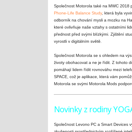
Společnost Motorola také na MWC 2018 pr
Phone-Life Balance Study
, která byla vyv
odborník na chování mysli a mozku na Har
které ovlivňuje naše vztahy s ostatními lid
přednost před svými blízkými. Zjištění stud
vyrostli v digitálním světě.
Společnost Motorola se s ohledem na výsl
životy obohacovat a ne je řídit. Z tohoto 
pomáhají lidem řídit rovnováhu mezi telefo
SPACE, což je aplikace, která vám pomůže 
Motorola se svými Motorola Mods podporuje
Novinky z rodiny YOG
Společnost Levono PC a Smart Devices vyv
zkušenosti prostřednictvím rozšířené intel