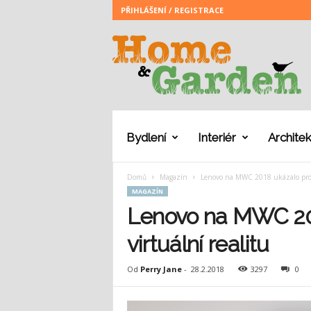
PŘIHLÁŠENÍ / REGISTRACE
H
o
m
e
a
n
d
G
Bydlení
Interiér
Architek
a
r
Domů
Magazín
Lenovo na MWC 2018 ukázalo produ
d
MAGAZÍN
e
n
Lenovo na MWC 201
virtuální realitu
Od
Perry Jane
-
28.2.2018
3297
0