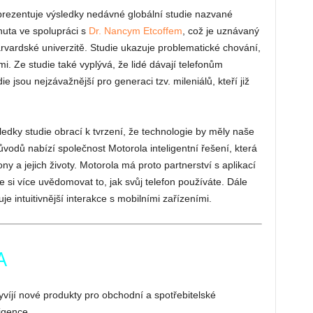
ezentuje výsledky nedávné globální studie nazvané
inuta ve spolupráci s
Dr. Nancym Etcoffem
, což je uznávaný
vardské univerzitě. Studie ukazuje problematické chování,
mi. Ze studie také vyplývá, že lidé dávají telefonům
ie jsou nejzávažnější pro generaci tzv. mileniálů, kteří již
edky studie obrací k tvrzení, že technologie by měly naše
důvodů nabízí společnost Motorola inteligentní řešení, která
ny a jejich životy. Motorola má proto partnerství s aplikací
si více uvědomovat to, jak svůj telefon používáte. Dále
 intuitivnější interakce s mobilními zařízeními.
A
íjí nové produkty pro obchodní a spotřebitelské
igence.