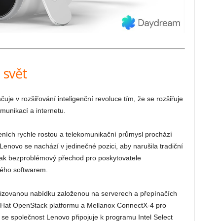
t svět
e v rozšiřování inteligenční revoluce tím, že se rozšiřuje
munikací a internetu.
zeních rychle rostou a telekomunikační průmysl prochází
enovo se nachází v jedinečné pozici, aby narušila tradiční
tak bezproblémový přechod pro poskytovatele
ného softwarem.
lizovanou nabídku založenou na serverech a přepínačích
at OpenStack platformu a Mellanox ConnectX-4 pro
se společnost Lenovo připojuje k programu Intel Select