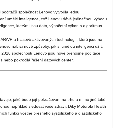
počítačů společnost Lenovo vytvořila jednu
řízení umělé inteligence, což Lenovu dává jedinečnou výhodu
teligence, kterými jsou data, výpočetní výkon a algoritmus.
 AR/VR a hlasově aktivovaných technologií, které jsou na
ovo nabízí nové způsoby, jak si umělou inteligenci užít.
2018 společností Lenovo jsou nové přenosné počítače
nebo pokročilá řešení datových center.
uje, jaké bude její pokračování na trhu a mimo jiné také
hou například sledovat vaše zdraví. Díky Motorola Health
lních funkcí včetně přesného systolického a diastolického