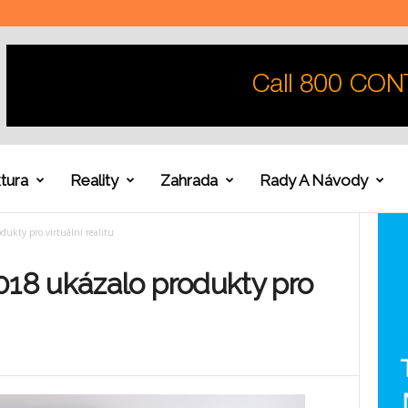
tura
Reality
Zahrada
Rady A Návody
kty pro virtuální realitu
8 ukázalo produkty pro