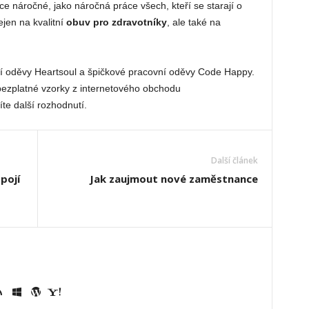
více náročné, jako náročná práce všech, kteří se starají o
ejen na kvalitní
obuv pro zdravotníky
, ale také na
ní oděvy Heartsoul a špičkové pracovní oděvy Code Happy.
 bezplatné vzorky z internetového obchodu
íte další rozhodnutí.
Další článek
pojí
Jak zaujmout nové zaměstnance