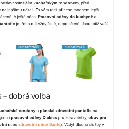
sebeslavnostnějším
kuchařským rondonem
, před
 nejlepšímu učiteli. To vám totiž přinese mnohem lepší
áceně. A ještě něco.
Pracovní oděvy do kuchyně
a
pantofle
je třeba mít vždy čisté, neponičené. Jsou totiž vaší
s – dobrá volba
uchařské rondony
a
pánské zdravotní pantofle
na
jsou i
pracovní oděvy Dickies
pro zdravotníky,
obuv pro
otní
nebo
zdravotní obuv Santé
). Vždyť dlouhé služby v