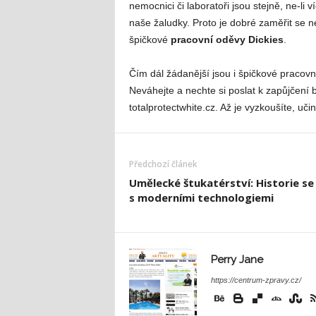
nemocnici či laboratoři jsou stejně, ne-li 
naše žaludky. Proto je dobré zaměřit se n
špičkové
pracovní oděvy Dickies
.
Čím dál žádanější jsou i špičkové pracov
Neváhejte a nechte si poslat k zapůjčení
totalprotectwhite.cz. Až je vyzkoušíte, učin
Předchozí článek
Umělecké štukatérství: Historie se 
s moderními technologiemi
Perry Jane
https://centrum-zpravy.cz/