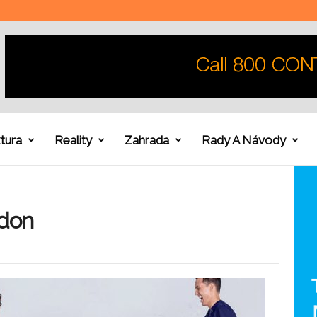
tura
Reality
Zahrada
Rady A Návody
ndon