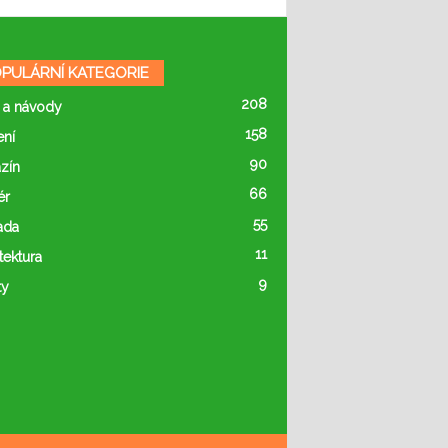
PULÁRNÍ KATEGORIE
208
 a návody
158
ení
90
zín
66
ér
55
ada
11
tektura
9
ty