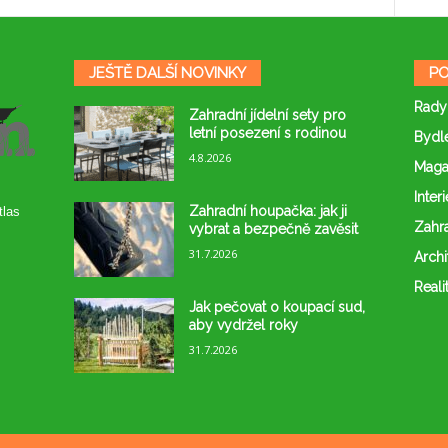
JEŠTĚ DALŠÍ NOVINKY
PO
Rady
Zahradní jídelní sety pro
letní posezení s rodinou
Bydl
4.8.2026
Maga
Interi
Zahradní houpačka: jak ji
tlas
Zahr
vybrat a bezpečně zavěsit
31.7.2026
Archi
Reali
Jak pečovat o koupací sud,
aby vydržel roky
31.7.2026