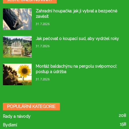
Zahradní houpačka: jak ji vybrat a bezpečně
zavěsit
31.7.2026
Jak pečovat o koupací sud, aby vydržel roky
31.7.2026
Montáž baldachýnu na pergolu svépomocí:
postup a údržba
31.7.2026
POPULÁRNÍ KATEGORIE
208
Rady a návody
158
Bydlení