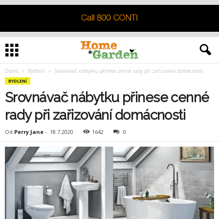
Domů
Bydlení
Srovnávač nábytku přinese cenné rady při zařizování domácnosti
BYDLENÍ
Srovnávač nábytku přinese cenné
rady při zařizování domácnosti
Od
Perry Jane
-
18.7.2020
1642
0