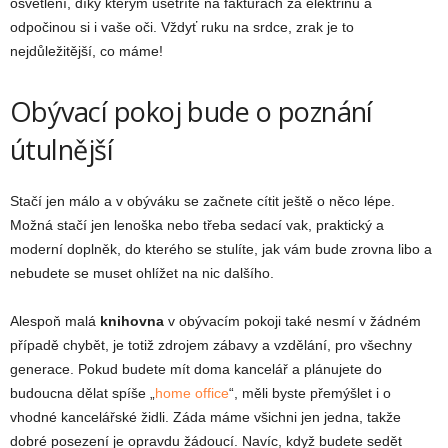
osvětlení, díky kterým ušetříte na fakturách za elektřinu a
odpočinou si i vaše oči. Vždyť ruku na srdce, zrak je to
nejdůležitější, co máme!
Obývací pokoj bude o poznání
útulnější
Stačí jen málo a v obýváku se začnete cítit ještě o něco lépe.
Možná stačí jen lenoška nebo třeba sedací vak, praktický a
moderní doplněk, do kterého se stulíte, jak vám bude zrovna libo a
nebudete se muset ohlížet na nic dalšího.
Alespoň malá
knihovna
v obývacím pokoji také nesmí v žádném
případě chybět, je totiž zdrojem zábavy a vzdělání, pro všechny
generace. Pokud budete mít doma kancelář a plánujete do
budoucna dělat spíše „
home office
“, měli byste přemýšlet i o
vhodné kancelářské židli. Záda máme všichni jen jedna, takže
dobré posezení je opravdu žádoucí. Navíc, když budete sedět