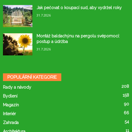
Jak pečovat o koupací sud, aby vydržel roky
31.7.2026
Montáž baldachýnu na pergolu svépomocí:
postup a údržba
31.7.2026
POPULÁRNÍ KATEGORIE
208
Rady a návody
158
Bydlení
90
Magazín
66
Interiér
54
Zahrada
11
Architektura