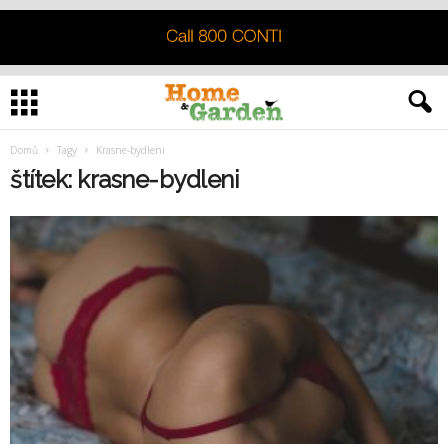
Domů
Tagy
Krasne-bydleni
štítek: krasne-bydleni