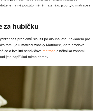
ože je na ně použito méně materiálu, jsou tyto matrace i
e za hubičku
vydržet bez problémů sloužit po dlouhá léta. Základem pro
, jako tomu je u matrací značky Matrimex, které prodává
ná se o kvalitní sendvičové
matrace
s několika zónami,
okud jste například mimo domov.