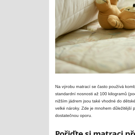
Na výrobu matrací se často používá komb
standardní nosnosti až 100 kilogramů (pod
nižším jádrem jsou také vhodné do dětskéh
velké nároky. Zde je mnohem důležitější p
dostatečnou oporu.
Pořiďte si matraci př