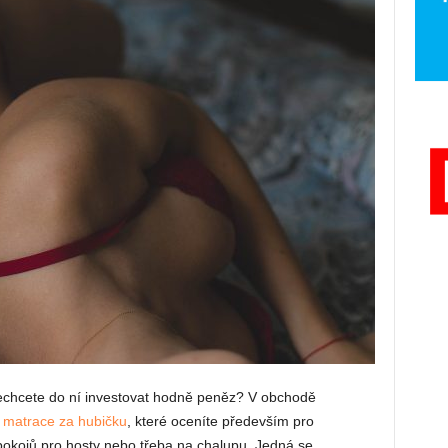
 nechcete do ní investovat hodně peněz? V obchodě
í
matrace za hubičku
, které oceníte především pro
 pokojů pro hosty nebo třeba na chalupu. Jedná se