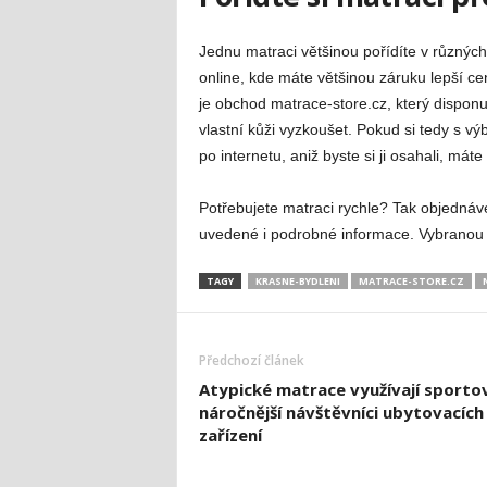
Jednu matraci většinou pořídíte v různých
online, kde máte většinou záruku lepší
je obchod matrace-store.cz, který dispon
vlastní kůži vyzkoušet. Pokud si tedy s v
po internetu, aniž byste si ji osahali, mát
Potřebujete matraci rychle? Tak objednáv
uvedené i podrobné informace. Vybranou 
TAGY
KRASNE-BYDLENI
MATRACE-STORE.CZ
Předchozí článek
Atypické matrace využívají sportov
náročnější návštěvníci ubytovacích
zařízení