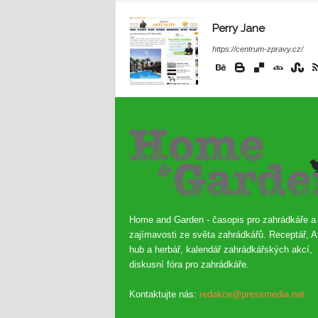
Perry Jane
https://centrum-zpravy.cz/
Home and Garden - časopis pro zahrádkáře a
zajímavosti ze světa zahrádkářů. Receptář, A
hub a herbář, kalendář zahrádkářských akcí,
diskusní fóra pro zahrádkáře.
Kontaktujte nás:
redakce@pressmedia.net