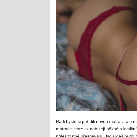
Rádi byste si pořídili novou matraci, ale
matrace-store.cz nabízejí pěkné a kvalitn
příležitostné přespávání. Jsou ideální do