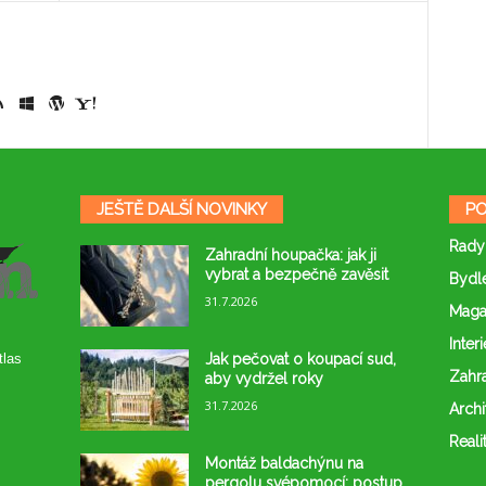
JEŠTĚ DALŠÍ NOVINKY
PO
Rady
Zahradní houpačka: jak ji
vybrat a bezpečně zavěsit
Bydl
31.7.2026
Maga
Interi
Jak pečovat o koupací sud,
tlas
Zahr
aby vydržel roky
31.7.2026
Archi
Reali
Montáž baldachýnu na
pergolu svépomocí: postup