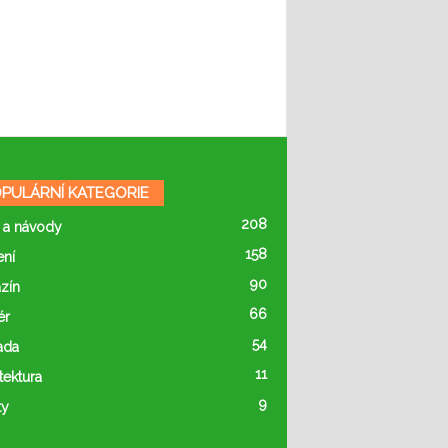
PULÁRNÍ KATEGORIE
208
 a návody
158
ení
90
zín
66
ér
54
ada
11
tektura
9
ty