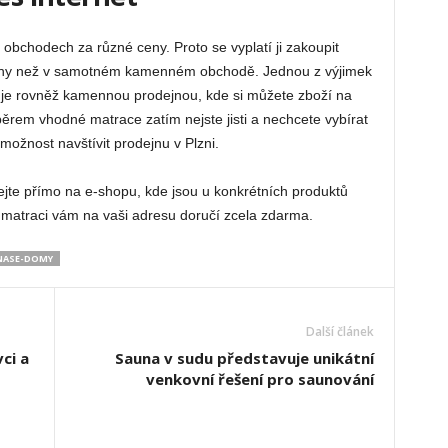
 obchodech za různé ceny. Proto se vyplatí ji zakoupit
 ceny než v samotném kamenném obchodě. Jednou z výjimek
uje rovněž kamennou prodejnou, kde si můžete zboží na
ýběrem vhodné matrace zatím nejste jisti a nechcete vybírat
e možnost navštívit prodejnu v Plzni.
ejte přímo na e-shopu, kde jsou u konkrétních produktů
matraci vám na vaši adresu doručí zcela zdarma.
NASE-DOMY
Další článek
ci a
Sauna v sudu představuje unikátní
venkovní řešení pro saunování