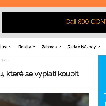
tura
Reality
Zahrada
Rady A Návody
tí koupit
 které se vyplatí koupit