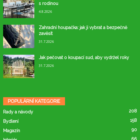
s rodinou
4.8.2026
Zahradní houpačka: jak ji vybrat a bezpečně
zavěsit
31.7.2026
Jak pečovat o koupací sud, aby vydržel roky
31.7.2026
POPULÁRNÍ KATEGORIE
208
Rady a návody
158
Bydlení
90
Magazín
66
Interiér