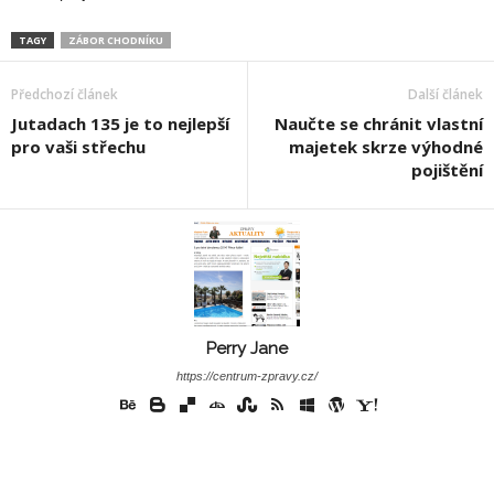
TAGY
ZÁBOR CHODNÍKU
Předchozí článek
Další článek
Jutadach 135 je to nejlepší
Naučte se chránit vlastní
pro vaši střechu
majetek skrze výhodné
pojištění
Perry Jane
https://centrum-zpravy.cz/