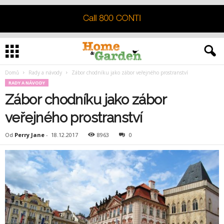
Domů
Rady a návody
Zábor chodníku jako zábor veřejného prostranství
RADY A NÁVODY
Zábor chodníku jako zábor
veřejného prostranství
Od
Perry Jane
-
18.12.2017
8963
0