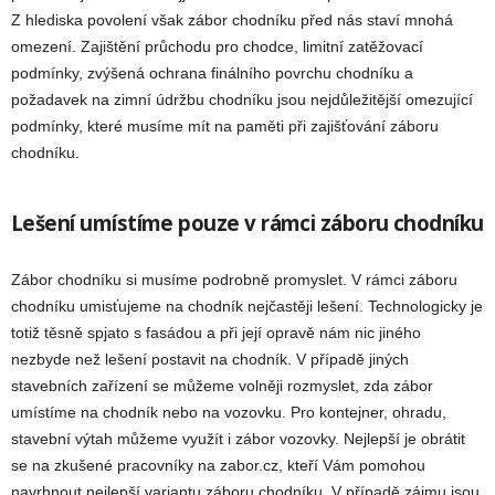
Z hlediska povolení však zábor chodníku před nás staví mnohá
omezení. Zajištění průchodu pro chodce, limitní zatěžovací
podmínky, zvýšená ochrana finálního povrchu chodníku a
požadavek na zimní údržbu chodníku jsou nejdůležitější omezující
podmínky, které musíme mít na paměti při zajišťování záboru
chodníku.
Lešení umístíme pouze v rámci záboru chodníku
Zábor chodníku si musíme podrobně promyslet. V rámci záboru
chodníku umisťujeme na chodník nejčastěji lešení. Technologicky je
totiž těsně spjato s fasádou a při její opravě nám nic jiného
nezbyde než lešení postavit na chodník. V případě jiných
stavebních zařízení se můžeme volněji rozmyslet, zda zábor
umístíme na chodník nebo na vozovku. Pro kontejner, ohradu,
stavební výtah můžeme využít i zábor vozovky. Nejlepší je obrátit
se na zkušené pracovníky na zabor.cz, kteří Vám pomohou
navrhnout nejlepší variantu záboru chodníku. V případě zájmu jsou