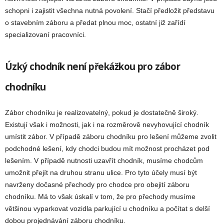
schopni i zajistit všechna nutná povolení. Stačí předložit představu
o stavebním záboru a předat plnou moc, ostatní již zařídí
specializovaní pracovníci.
Úzký chodník není překážkou pro zábor
chodníku
Zábor chodníku je realizovatelný, pokud je dostatečně široký.
Existují však i možnosti, jak i na rozměrově nevyhovující chodník
umístit zábor. V případě záboru chodníku pro lešení můžeme zvolit
podchodné lešení, kdy chodci budou mít možnost procházet pod
lešením. V případě nutnosti uzavřít chodník, musíme chodcům
umožnit přejít na druhou stranu ulice. Pro tyto účely musí být
navrženy dočasné přechody pro chodce pro obejití záboru
chodníku. Má to však úskalí v tom, že pro přechody musíme
většinou vyparkovat vozidla parkující u chodníku a počítat s delší
dobou projednávání záboru chodníku.